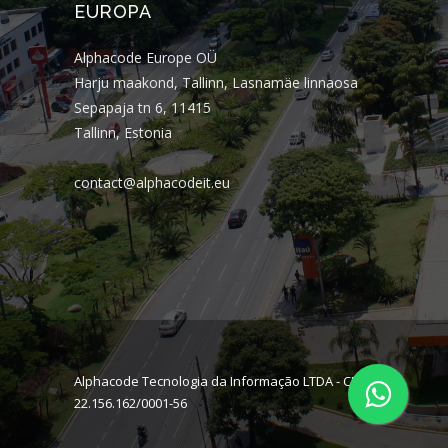
EUROPA
Alphacode Europe OÜ
Harju maakond, Tallinn, Lasnamäe linnaosa
Sepapaja tn 6, 11415
Tallinn, Estonia
contact@alphacodeit.eu
Alphacode Tecnologia da Informação LTDA - CNPJ:
22.156.162/0001-56