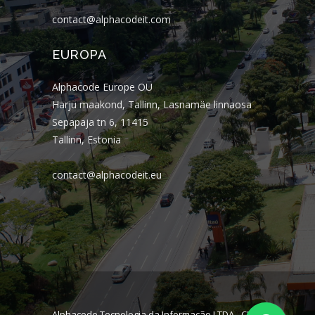
contact@alphacodeit.com
EUROPA
Alphacode Europe OÜ
Harju maakond, Tallinn, Lasnamäe linnaosa
Sepapaja tn 6, 11415
Tallinn, Estonia
contact@alphacodeit.eu
Alphacode Tecnologia da Informação LTDA - CNPJ: