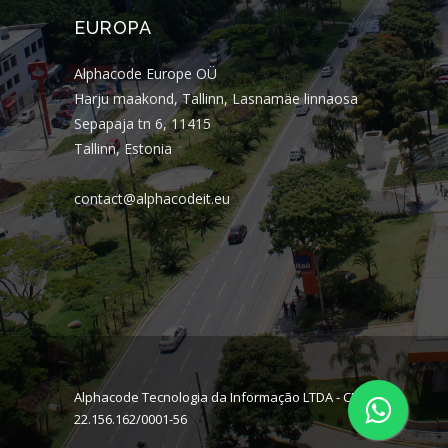
EUROPA
Alphacode Europe OÜ
Harju maakond, Tallinn, Lasnamäe linnaosa
Sepapaja tn 6, 11415
Tallinn, Estonia
contact@alphacodeit.eu
Alphacode Tecnologia da Informação LTDA - CNPJ:
22.156.162/0001-56