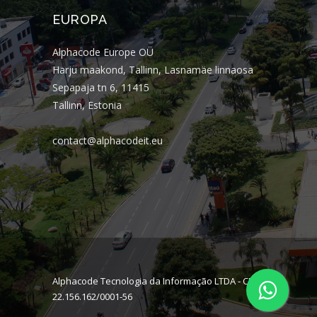
EUROPA
Alphacode Europe OÜ
Harju maakond, Tallinn, Lasnamäe linnaosa
Sepapaja tn 6, 11415
Tallinn, Estonia
contact@alphacodeit.eu
Alphacode Tecnologia da Informação LTDA - CNPJ:
22.156.162/0001-56