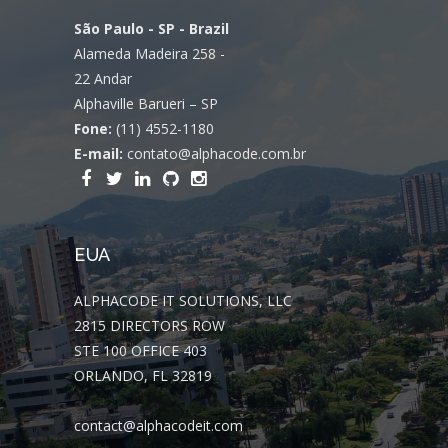
São Paulo - SP - Brazil
Alameda Madeira 258 -
22 Andar
Alphaville Barueri – SP
Fone:
(11) 4552-1180
E-mail:
contato@alphacode.com.br
EUA
ALPHACODE IT SOLUTIONS, LLC
2815 DIRECTORS ROW
STE 100 OFFICE 403
ORLANDO, FL 32819
contact@alphacodeit.com