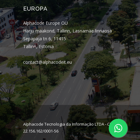
EUROPA
Alphacode Europe OÜ
Harju maakond, Tallinn, Lasnamäe linnaosa
Sepapaja tn 6, 11415
Tallinn, Estonia
contact@alphacodeit.eu
Alphacode Tecnologia da Informação LTDA - CNPJ:
22.156.162/0001-56