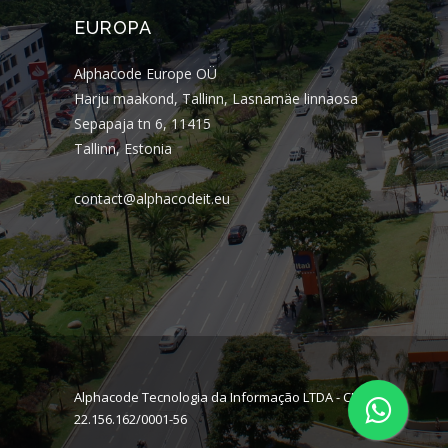
EUROPA
Alphacode Europe OÜ
Harju maakond, Tallinn, Lasnamäe linnaosa
Sepapaja tn 6, 11415
Tallinn, Estonia
contact@alphacodeit.eu
Alphacode Tecnologia da Informação LTDA - CNPJ:
22.156.162/0001-56