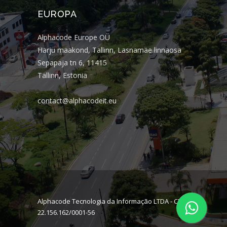
EUROPA
Alphacode Europe OÜ
Harju maakond, Tallinn, Lasnamäe linnaosa
Sepapaja tn 6, 11415
Tallinn, Estonia
contact@alphacodeit.eu
Alphacode Tecnologia da Informação LTDA - CNPJ:
22.156.162/0001-56