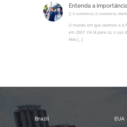
Entenda a importânci
E-commerce
,
E-commerce
,
Mark
O mundo em que vivemos e a f
em 2007. De lá para cá, o uso d
Mas
[...]
Brazil
EUA