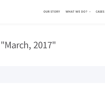
OUR STORY
WHAT WE DO?
CASES
Mobile Apps
 "March, 2017"
E-commerce
Sites