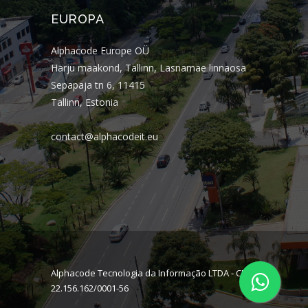
EUROPA
Alphacode Europe OÜ
Harju maakond, Tallinn, Lasnamäe linnaosa
Sepapaja tn 6, 11415
Tallinn, Estonia
contact@alphacodeit.eu
Alphacode Tecnologia da Informação LTDA - CNPJ:
22.156.162/0001-56