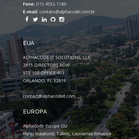
Fone:
(11) 4552-1180
E-mail:
contato@alphacode.com.br
EUA
ALPHACODE IT SOLUTIONS, LLC
2815 DIRECTORS ROW
STE 100 OFFICE 403
ORLANDO, FL 32819
contact@alphacodeit.com
EUROPA
Alphacode Europe OÜ
Harju maakond, Tallinn, Lasnamäe linnaosa