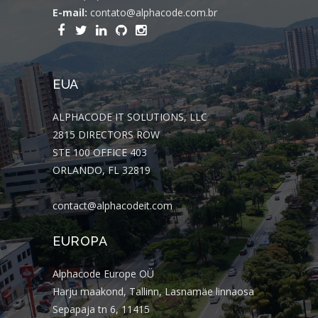
E-mail:
contato@alphacode.com.br
EUA
ALPHACODE IT SOLUTIONS, LLC
2815 DIRECTORS ROW
STE 100 OFFICE 403
ORLANDO, FL 32819
contact@alphacodeit.com
EUROPA
Alphacode Europe OÜ
Harju maakond, Tallinn, Lasnamäe linnaosa
Sepapaja tn 6, 11415